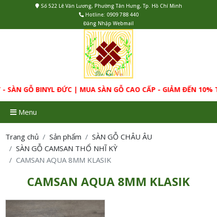
Số 522 Lê Văn Lương, Phường Tân Hưng, Tp. Hồ Chí Minh
Hotline:
0909 788 440
Đăng Nhập Webmail
- SÀN GỖ BINYL ĐỨC | MUA SÀN GỖ CAO CẤP - GIẢM ĐẾN 10
Menu
Trang chủ
Sản phẩm
SÀN GỖ CHÂU ÂU
SÀN GỖ CAMSAN THỔ NHĨ KỲ
CAMSAN AQUA 8MM KLASIK
CAMSAN AQUA 8MM KLASIK