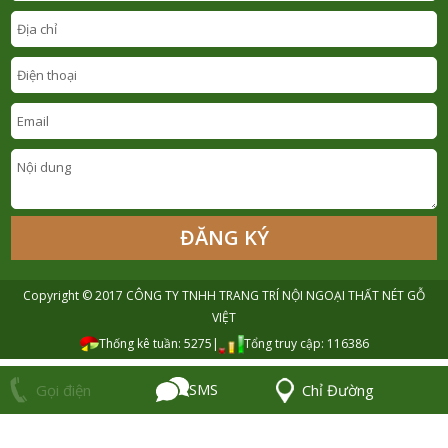
Copyright © 2017
CÔNG TY TNHH TRANG TRÍ NỘI NGOẠI THẤT NÉT GỖ
VIỆT
Thống kê tuần: 5275
|
Tổng truy cập: 116386
SMS
Chỉ Đường
Gọi điện