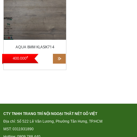
AQUA 8MM KLASIK714
đ
400.000
CTY TNHH TRANG TRÍ NỘI NGOẠI THẤT NÉT GỖ VIỆT
Địa chỉ: Số 522 Lê Văn Lương, Phường Tân Hưng, TP.HCM
MST: 0311931890
Hotline: 0909 788 440