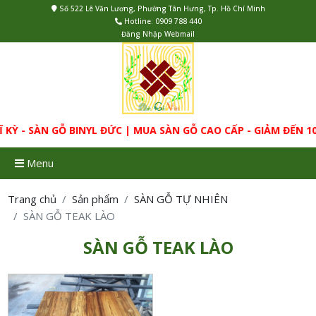
Số 522 Lê Văn Lương, Phường Tân Hưng, Tp. Hồ Chí Minh
Hotline:
0909 788 440
Đăng Nhập Webmail
KỲ - SÀN GỖ BINYL ĐỨC | MUA SÀN GỖ CAO CẤP - GIẢM ĐẾN 
Menu
Trang chủ
Sản phẩm
SÀN GỖ TỰ NHIÊN
SÀN GỖ TEAK LÀO
SÀN GỖ TEAK LÀO
Sàn gỗ tự nhiên, màu tự
nhiên, sơn UV không màu.