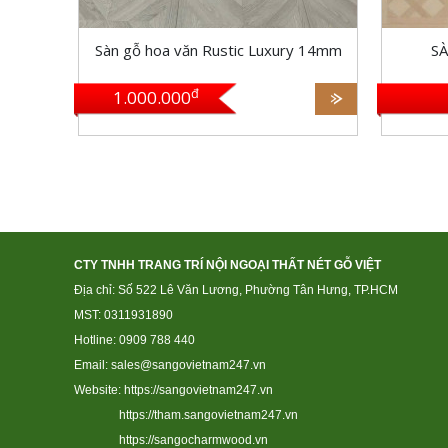
Sàn gỗ hoa văn Rustic Luxury 14mm
S
đ
1.000.000
EIR Designer’s Made By
Germany
CTY TNHH TRANG TRÍ NỘI NGOẠI THẤT NÉT GỖ VIỆT
Địa chỉ: Số 522 Lê Văn Lương, Phường Tân Hưng, TP.HCM
MST: 0311931890
Hotline: 0909 788 440
Email: sales@sangovietnam247.vn
Website:
https://sangovietnam247.vn
https://tham.sangovietnam247.vn
https://sangocharmwood.vn