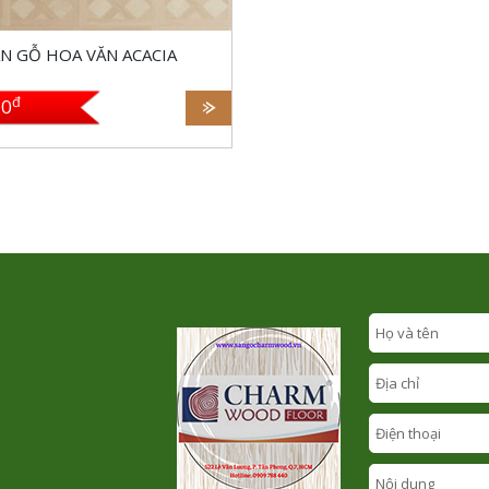
ÀN GỖ HOA VĂN ACACIA
đ
0