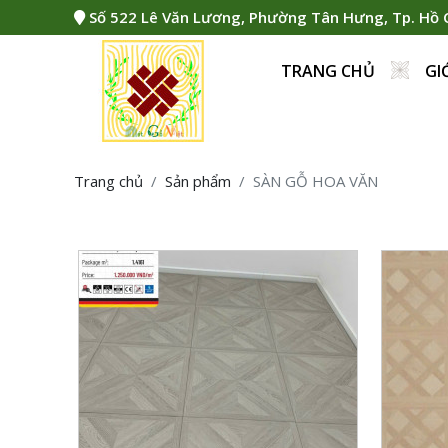
Số 522 Lê Văn Lương, Phường Tân Hưng, Tp. Hồ 
TRANG CHỦ
GI
P
Trang chủ
Sản phẩm
SÀN GỖ HOA VĂN