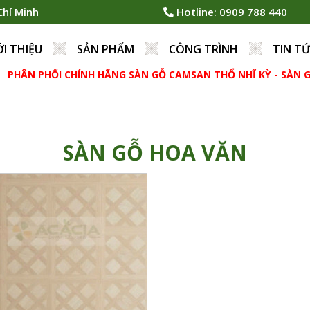
Chí Minh
Hotline:
0909 788 440
ỚI THIỆU
SẢN PHẨM
CÔNG TRÌNH
TIN T
HÂN PHỐI CHÍNH HÃNG SÀN GỖ CAMSAN THỔ NHĨ KỲ - SÀN GỖ
SÀN GỖ HOA VĂN