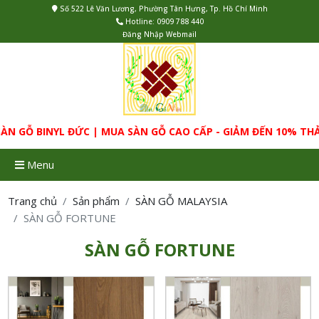
Số 522 Lê Văn Lương, Phường Tân Hưng, Tp. Hồ Chí Minh
Hotline:
0909 788 440
Đăng Nhập Webmail
 GỖ BINYL ĐỨC | MUA SÀN GỖ CAO CẤP - GIẢM ĐẾN 10% THẢM
Menu
Trang chủ
Sản phẩm
SÀN GỖ MALAYSIA
SÀN GỖ FORTUNE
SÀN GỖ FORTUNE
Quy cách: 1225 x 172 x
Quy cách: 1225 x 172 x
8mm (+1.5mm IXPE)
8mm