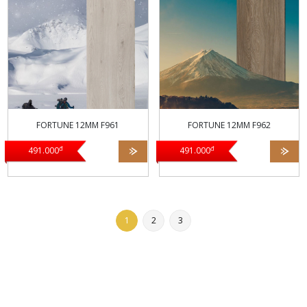
Bảo hành: Bảo hành ngập
Bảo hành: Bảo hành ngập
Quy cách: 1220 x 146 x
Quy cách: 1220 x 146 x
nước 72h, Bảo hành mối
nước 72h, Bảo hành mối
12mm
12mm
mọt 20 năm
mọt 20 năm
Tiêu chuẩn: AC4, kháng
Tiêu chuẩn: AC4, kháng
nước tốt, chống mối mọt
nước tốt, chống mối mọt
Đóng gói: 10 Pcs/Box =
Đóng gói: 10 Pcs/Box =
1.7812m2
1.7812m2
FORTUNE 12MM F961
FORTUNE 12MM F962
Xuất xứ: HDF made in
Xuất xứ: HDF made in
đ
đ
491.000
491.000
Malaysia
Malaysia
Bảo hành: Bảo hành ngập
Bảo hành: Bảo hành ngập
nước 72h, Bảo hành mối
nước 72h, Bảo hành mối
1
2
3
mọt 20 năm
mọt 20 năm