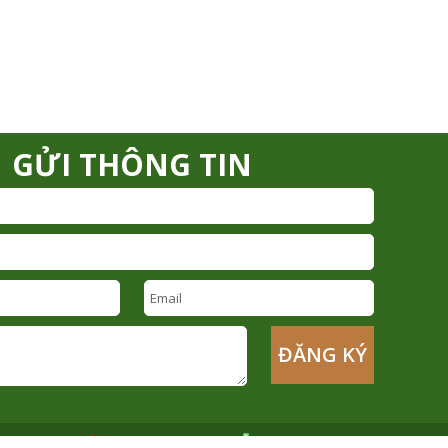
GỬI THÔNG TIN
Thống kê tuần: 2972
|
Tổng truy cập: 114083