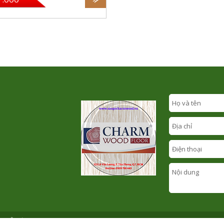
T GỖ VIỆT