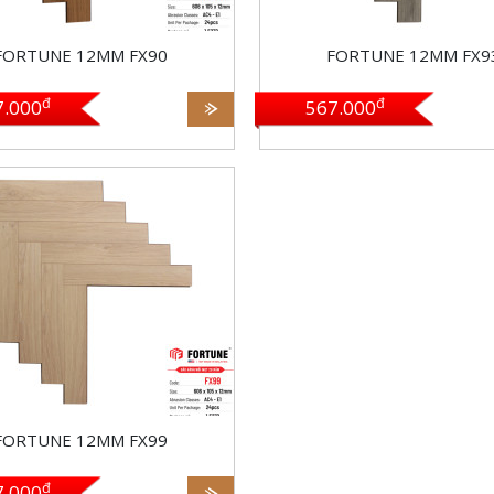
h: Bảo hành ngập nước 72h,
Bảo hành: Bảo hành ngập nư
FORTUNE 12MM FX90
FORTUNE 12MM FX9
h mối mọt 20 năm
Bảo hành mối mọt 20 năm
đ
đ
7.000
567.000
ch: 606 x 105 x 12mm
ẩn: AC4, kháng nước tốt,
ối mọt
i: 24 Pcs/Box = 1.52712m2
: HDF made in Malaysia
h: Bảo hành ngập nước 72h,
FORTUNE 12MM FX99
h mối mọt 20 năm
đ
7.000