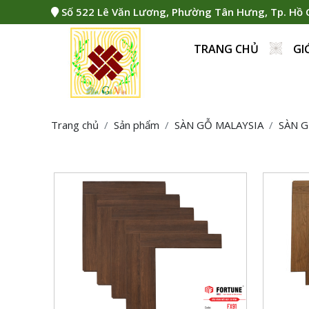
Số 522 Lê Văn Lương, Phường Tân Hưng, Tp. Hồ 
TRANG CHỦ
GI
PH
Trang chủ
Sản phẩm
SÀN GỖ MALAYSIA
SÀN 
Quy cách: 606 x 105 x 12mm
Quy cá
Tiêu chuẩn: AC4, kháng nước tốt,
Tiêu chu
chống mối mọt
chống m
Đóng gói: 24 Pcs/Box = 1.52712m2
Đóng gó
Xuất xứ: HDF made in Malaysia
Xuất xứ