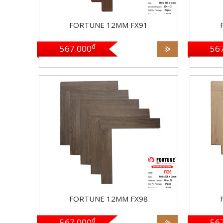
Bảo hành: Bảo hành ngập nước 72h,
Bảo hàn
FORTUNE 12MM FX91
Bảo hành mối mọt 20 năm
Bảo hàn
đ
567.000
56
Quy cách: 606 x 105 x 12mm
Quy cá
Tiêu chuẩn: AC4, kháng nước tốt,
Tiêu chu
chống mối mọt
chống m
Đóng gói: 24 Pcs/Box = 1.52712m2
Đóng gó
Xuất xứ: HDF made in Malaysia
Xuất xứ
Bảo hành: Bảo hành ngập nước 72h,
Bảo hàn
FORTUNE 12MM FX98
Bảo hành mối mọt 20 năm
Bảo hàn
đ
567.000
56