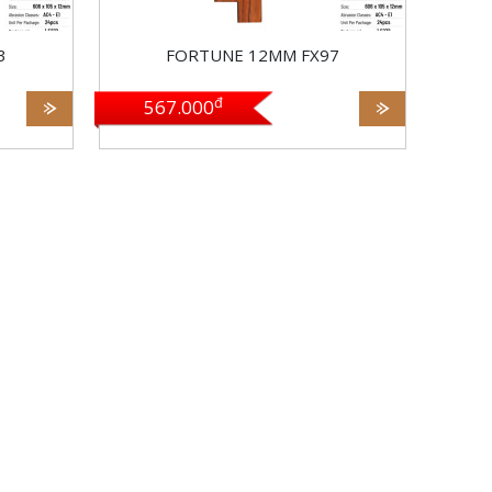
ớc 72h,
Bảo hành: Bảo hành ngập nước 72h,
3
FORTUNE 12MM FX97
Bảo hành mối mọt 20 năm
đ
567.000