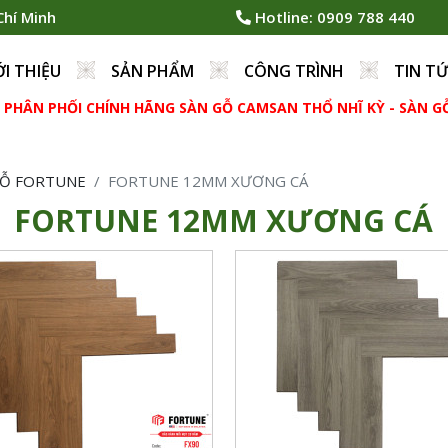
Chí Minh
Hotline:
0909 788 440
ỚI THIỆU
SẢN PHẨM
CÔNG TRÌNH
TIN T
ÂN PHỐI CHÍNH HÃNG SÀN GỖ CAMSAN THỔ NHĨ KỲ - SÀN GỖ B
GỖ FORTUNE
FORTUNE 12MM XƯƠNG CÁ
FORTUNE 12MM XƯƠNG CÁ
ch: 606 x 105 x 12mm
Quy cách: 606 x 105 x 12m
ẩn: AC4, kháng nước tốt,
Tiêu chuẩn: AC4, kháng nước t
ối mọt
chống mối mọt
i: 24 Pcs/Box = 1.52712m2
Đóng gói: 24 Pcs/Box = 1.5
: HDF made in Malaysia
Xuất xứ: HDF made in Mala