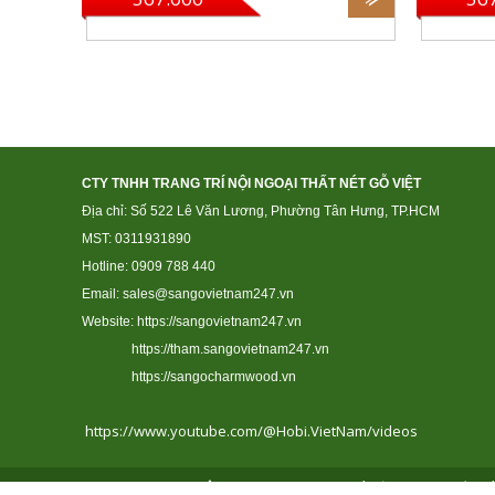
CTY TNHH TRANG TRÍ NỘI NGOẠI THẤT NÉT GỖ VIỆT
Địa chỉ: Số 522 Lê Văn Lương, Phường Tân Hưng, TP.HCM
MST: 0311931890
Hotline: 0909 788 440
Email: sales@sangovietnam247.vn
Website:
https://sangovietnam247.vn
https://tham.sangovietnam247.vn
https://sangocharmwood.vn
https://www.youtube.com/@Hobi.VietNam/videos
Copyright © 2017
CÔNG TY TNHH TRANG TRÍ NỘI NGOẠI THẤT NÉ