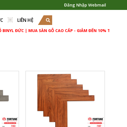
Đăng Nhập Webmail
ỨC
LIÊN HỆ
INYL ĐỨC | MUA SÀN GỖ CAO CẤP - GIẢM ĐẾN 10% THẢM THỔ
m
Quy cách: 606 x 105 x 12mm
ốt,
Tiêu chuẩn: AC4, kháng nước tốt,
chống mối mọt
2712m2
Đóng gói: 24 Pcs/Box = 1.52712m2
ysia
Xuất xứ: HDF made in Malaysia