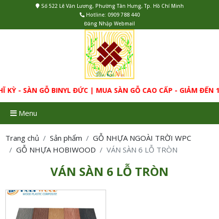
Số 522 Lê Văn Lương, Phường Tân Hưng, Tp. Hồ Chí Minh
Hotline:
0909 788 440
Đăng Nhập Webmail
 KỲ - SÀN GỖ BINYL ĐỨC | MUA SÀN GỖ CAO CẤP - GIẢM ĐẾN
Menu
Trang chủ
Sản phẩm
GỖ NHỰA NGOÀI TRỜI WPC
GỖ NHỰA HOBIWOOD
VÁN SÀN 6 LỖ TRÒN
VÁN SÀN 6 LỖ TRÒN