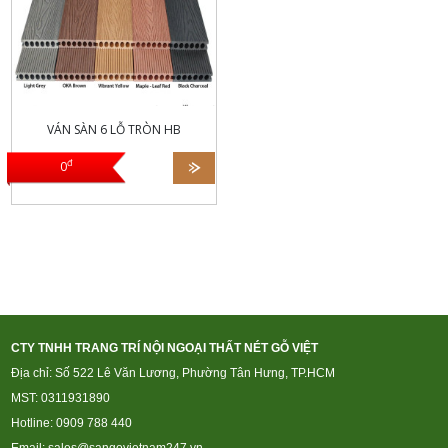
VÁN SÀN 6 LỖ TRÒN HB
đ
0
CTY TNHH TRANG TRÍ NỘI NGOẠI THẤT NÉT GỖ VIỆT
Địa chỉ: Số 522 Lê Văn Lương, Phường Tân Hưng, TP.HCM
MST: 0311931890
Hotline: 0909 788 440
Email: sales@sangovietnam247.vn