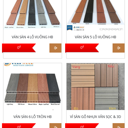
VÁN SÀN 4 LỖ VUÔNG HB
VÁN SÀN 5 LỖ VUÔNG HB
đ
đ
0
0
Có 2 loại: mặt vân
gỗ 3D (HB300V300) và
loại vân sọc thông thường
VS300V300
VÁN SÀN 6 LỖ TRÒN HB
VỈ SÀN GỖ NHỰA VÂN SỌC & 3D
đ
đ
0
0