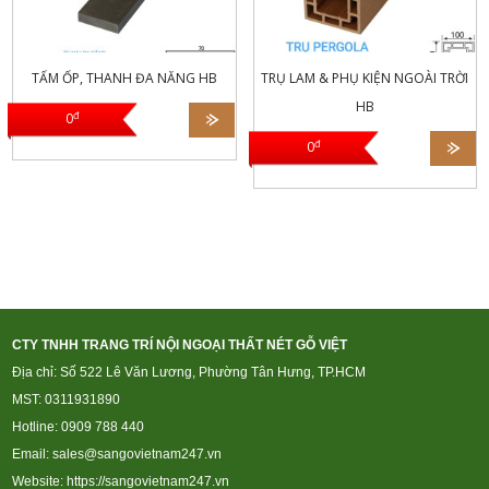
TẤM ỐP, THANH ĐA NĂNG HB
TRỤ LAM & PHỤ KIỆN NGOÀI TRỜI
HB
đ
0
đ
0
CTY TNHH TRANG TRÍ NỘI NGOẠI THẤT NÉT GỖ VIỆT
Địa chỉ: Số 522 Lê Văn Lương, Phường Tân Hưng, TP.HCM
MST: 0311931890
Hotline: 0909 788 440
Email: sales@sangovietnam247.vn
Website:
https://sangovietnam247.vn