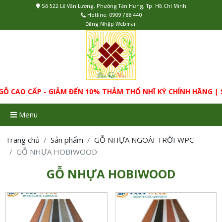
Số 522 Lê Văn Lương, Phường Tân Hưng, Tp. Hồ Chí Minh
Hotline:
0909 788 440
Đăng Nhập Webmail
Ỗ CAO CẤP - GIẢM ĐẾN 10% THẢM THỔ NHĨ KỲ CHÍNH HÃNG |
Menu
Trang chủ
Sản phẩm
GỖ NHỰA NGOÀI TRỜI WPC
GỖ NHỰA HOBIWOOD
GỖ NHỰA HOBIWOOD