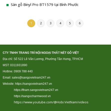
Sàn gỗ Binyl Pro BT1579 tại Bình Phước
1
2
3
4
5
6
CTY TNHH TRANG TRÍ NỘI NGOẠI THẤT NÉT GỖ VIỆT
Địa chỉ: Số 522 Lê Văn Lương, Phường Tân Hưng, TP.HCM
MST: 0311931890
Hotline: 0909 788 440
Email: sales@sangovietnam247.vn
Website:
https://sangovietnam247.vn
https://tham.sangovietnam247.vn
https://sangocharmwood.vn
https://www.youtube.com/@Hobi.VietNam/videos