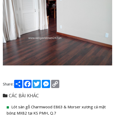
Share
Facebook
Twitter
Messenger
Copy
Share:
Link
CÁC BÀI KHÁC
Lót sàn gỗ Charmwood E863 & Morser xương cá mặt
bóng MX82 tại KS PMH, Q.7