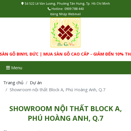
Số 522 Lê Văn Lương, Phường Tân Hưng, Tp. Hồ Chí Minh
Hotline:
0909 788 440
Đăng Nhập Webmail
Ỗ BINYL ĐỨC | MUA SÀN GỖ CAO CẤP - GIẢM ĐẾN 10% THẢM 
Menu
Trang chủ
Dự án
Showroom nội thất Block A, Phú Hoàng Anh, Q.7
SHOWROOM NỘI THẤT BLOCK A,
PHÚ HOÀNG ANH, Q.7