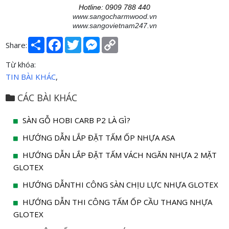
Hotline: 0909 788 440
www.sangocharmwood.vn
www.sangovietnam247.vn
Share
Facebook
Twitter
Messenger
Copy
Share:
Link
Từ khóa:
TIN BÀI KHÁC
,
CÁC BÀI KHÁC
SÀN GỖ HOBI CARB P2 LÀ GÌ?
HƯỚNG DẪN LẮP ĐẶT TẤM ỐP NHỰA ASA
HƯỚNG DẪN LẮP ĐẶT TẤM VÁCH NGĂN NHỰA 2 MẶT
GLOTEX
HƯỚNG DẪNTHI CÔNG SÀN CHỊU LỰC NHỰA GLOTEX
HƯỚNG DẪN THI CÔNG TẤM ỐP CẦU THANG NHỰA
GLOTEX