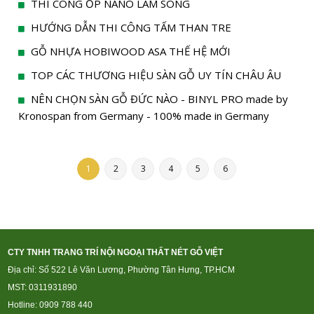
THI CÔNG ỐP NANO LAM SÓNG
HƯỚNG DẪN THI CÔNG TẤM THAN TRE
GỖ NHỰA HOBIWOOD ASA THẾ HỆ MỚI
TOP CÁC THƯƠNG HIỆU SÀN GỖ UY TÍN CHÂU ÂU
NÊN CHỌN SÀN GỖ ĐỨC NÀO - BINYL PRO made by
Kronospan from Germany - 100% made in Germany
1
2
3
4
5
6
CTY TNHH TRANG TRÍ NỘI NGOẠI THẤT NÉT GỖ VIỆT
Địa chỉ: Số 522 Lê Văn Lương, Phường Tân Hưng, TP.HCM
MST: 0311931890
Hotline: 0909 788 440