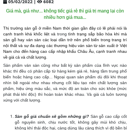
05/02/2022 |
6082
Giá mà, giá như... không tiếc giá rẻ thì giá trị mang lại còn
nhiều hơn giá mua...
Thị trường sàn gỗ ở miền Nam thời gian gần đây có lẽ phải nói là
cạnh tranh khá khốc liệt và
trong
tình trạng sắp bão hòa khi mà
sàn gỗ hay ván sàn các loại dần trở nên phổ biến trong trang trí
nội thất và sự đa dạng các thương hiệu ván sàn từ sản xuất ở Việt
Nam cho đến hàng cao cấp nhập khẩu Châu Âu, cạnh tranh nhau
về giá cả và chất lượng.
Sản phẩm ván sàn cũng như bất kỳ sản phẩm của lĩnh vực nào
khác thì đều có phân cấp từ hàng kém giá rẻ, hàng tầm trung phổ
biến hoặc hàng cao cấp... Ngoại quan sản phẩm dù đôi khi thoạt
nhìn bề ngoài như nhau nhưng cốt liệu tạo nên chất lượng sản
phẩm, hiệu ứng màu sắc, và mức độ an toàn cho sức khỏe (mức
phát thải khí độc) thì hoàn toàn khác nhau. Và giá cả luôn tương
xứng với chất lượng.
Sàn gỗ giá chuẩn sẽ gồm những gì?
Sàn gỗ cao cấp cốt
gỗ nguyên sinh, chịu nước tốt, không gây mùi khó chịu,
không khí thải độc hại, càng dùng lâu càng thích vì độ bền bỉ