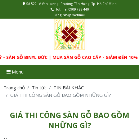
Số 522 Lê Văn Lương, Phường Tân Hưng, Tp. Hồ Chí Minh
Hotline:
0909 788 440
Đăng Nhập Webmail
SÀN GỖ BINYL ĐỨC | MUA SÀN GỖ CAO CẤP - GIẢM ĐẾN 10% 
Menu
Trang chủ
Tin tức
TIN BÀI KHÁC
GIÁ THI CÔNG SÀN GỖ BAO GỒM NHỮNG GÌ?
GIÁ THI CÔNG SÀN GỖ BAO GỒM
NHỮNG GÌ?