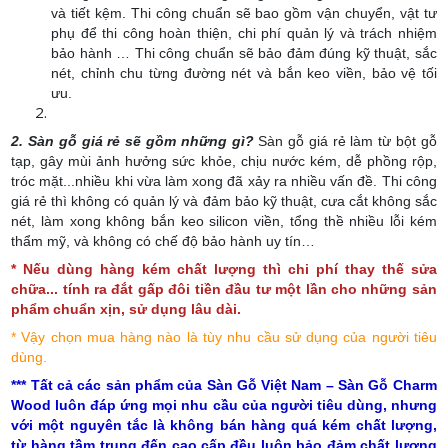
và tiết kệm. Thi công chuẩn sẽ bao gồm vận chuyển, vật tư
phụ để thi công hoàn thiện, chi phí quản lý và trách nhiệm
bảo hành … Thi công chuẩn sẽ bảo đảm đúng kỹ thuật, sắc
nét, chỉnh chu từng đường nét và bắn keo viền, bảo vệ tối
ưu.
2. Sàn gỗ giá rẻ sẽ gồm những gì?
Sàn gỗ giá rẻ làm từ bột gỗ
tạp, gây mùi ảnh hưởng sức khỏe, chịu nước kém, dễ phồng rộp,
tróc mặt...nhiều khi vừa làm xong đã xảy ra nhiều vấn đề. Thi công
giá rẻ thì không có quản lý và đảm bảo kỹ thuật, cưa cắt không sắc
nét, làm xong không bắn keo silicon viền, tổng thề nhiều lỗi kém
thẩm mỹ, và không có chế độ bảo hành uy tín…
* Nếu dùng hàng kém chất lượng thì chi phí thay thế sửa
chữa... tính ra đắt gấp đôi tiền đầu tư một lần cho những sản
phẩm chuẩn xịn, sử dụng lâu dài.
* Vậy chọn mua hàng nào là tùy nhu cầu sử dụng của người tiêu
dùng.
*** Tất cả các sản phẩm của Sàn Gỗ Việt Nam – Sàn Gỗ Charm
Wood luôn đáp ứng mọi nhu cầu của người tiêu dùng, nhưng
với một nguyên tắc là không bán hàng quá kém chất lượng,
từ hàng tầm trung đến cao cấp đều luôn bảo đảm chất lượng