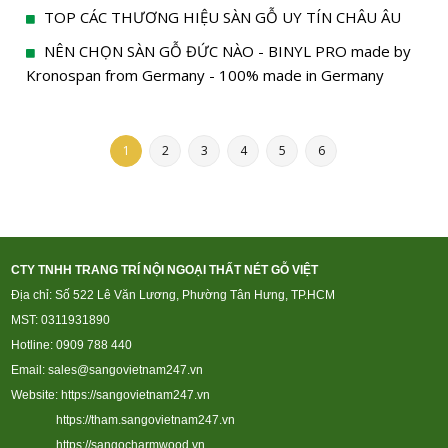
TOP CÁC THƯƠNG HIỆU SÀN GỖ UY TÍN CHÂU ÂU
NÊN CHỌN SÀN GỖ ĐỨC NÀO - BINYL PRO made by
Kronospan from Germany - 100% made in Germany
1
2
3
4
5
6
CTY TNHH TRANG TRÍ NỘI NGOẠI THẤT NÉT GỖ VIỆT
Địa chỉ: Số 522 Lê Văn Lương, Phường Tân Hưng, TP.HCM
MST: 0311931890
Hotline: 0909 788 440
Email: sales@sangovietnam247.vn
Website:
https://sangovietnam247.vn
https://tham.sangovietnam247.vn
https://sangocharmwood.vn