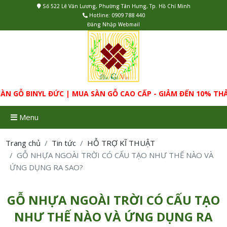
Số 522 Lê Văn Lương, Phường Tân Hưng, Tp. Hồ Chí Minh
Hotline:
0909 788 440
Đăng Nhập Webmail
 BINYL ĐỨC | MUA SÀN GỖ CAO CẤP - GIẢM ĐẾN 10% THẢM T
Menu
Trang chủ
Tin tức
HỖ TRỢ KĨ THUẬT
GỖ NHỰA NGOÀI TRỜI CÓ CẤU TẠO NHƯ THẾ NÀO VÀ
ỨNG DỤNG RA SAO?
GỖ NHỰA NGOÀI TRỜI CÓ CẤU TẠO
NHƯ THẾ NÀO VÀ ỨNG DỤNG RA