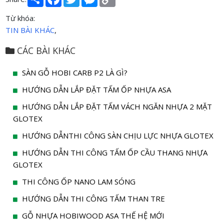
Link
Từ khóa:
TIN BÀI KHÁC
,
CÁC BÀI KHÁC
SÀN GỖ HOBI CARB P2 LÀ GÌ?
HƯỚNG DẪN LẮP ĐẶT TẤM ỐP NHỰA ASA
HƯỚNG DẪN LẮP ĐẶT TẤM VÁCH NGĂN NHỰA 2 MẶT
GLOTEX
HƯỚNG DẪNTHI CÔNG SÀN CHỊU LỰC NHỰA GLOTEX
HƯỚNG DẪN THI CÔNG TẤM ỐP CẦU THANG NHỰA
GLOTEX
THI CÔNG ỐP NANO LAM SÓNG
HƯỚNG DẪN THI CÔNG TẤM THAN TRE
GỖ NHỰA HOBIWOOD ASA THẾ HỆ MỚI