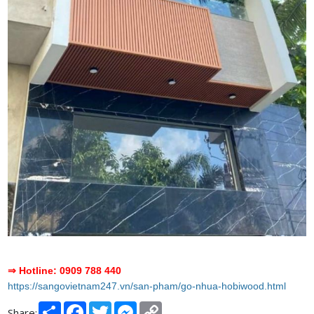
⇒
Hotline: 0909 788 440
https://sangovietnam247.vn/san-pham/go-nhua-hobiwood.html
Share
Facebook
Twitter
Messenger
Copy
Share: